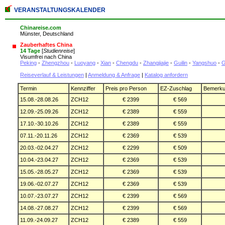
VERANSTALTUNGSKALENDER
Chinareise.com
Münster, Deutschland
Zauberhaftes China
14 Tage
[
Studienreise
]
Visumfrei nach China
Peking
-
Zhengzhou
-
Luoyang
-
Xian
-
Chengdu
-
Zhangjiajie
-
Guilin
-
Yangshuo
-
G
Reiseverlauf & Leistungen
|
Anmeldung & Anfrage
|
Katalog anfordern
Termin
Kennziffer
Preis pro Person
EZ-Zuschlag
Bemerk
15.08.-28.08.26
ZCH12
€ 2399
€ 569
12.09.-25.09.26
ZCH12
€ 2389
€ 559
17.10.-30.10.26
ZCH12
€ 2389
€ 559
07.11.-20.11.26
ZCH12
€ 2369
€ 539
20.03.-02.04.27
ZCH12
€ 2299
€ 509
10.04.-23.04.27
ZCH12
€ 2369
€ 539
15.05.-28.05.27
ZCH12
€ 2369
€ 539
19.06.-02.07.27
ZCH12
€ 2369
€ 539
10.07.-23.07.27
ZCH12
€ 2399
€ 569
14.08.-27.08.27
ZCH12
€ 2399
€ 569
11.09.-24.09.27
ZCH12
€ 2389
€ 559