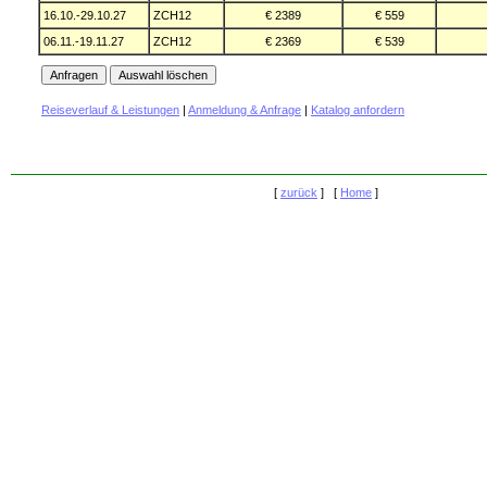
16.10.-29.10.27
ZCH12
€ 2389
€ 559
06.11.-19.11.27
ZCH12
€ 2369
€ 539
Reiseverlauf & Leistungen
|
Anmeldung & Anfrage
|
Katalog anfordern
[
zurück
] [
Home
]