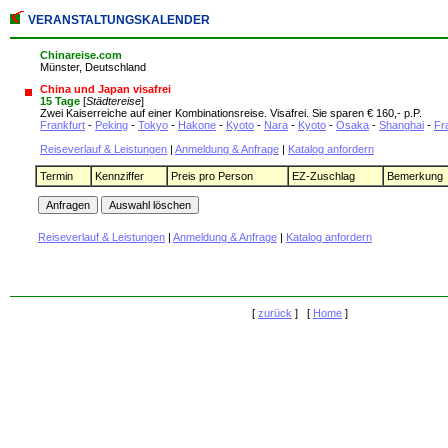
VERANSTALTUNGSKALENDER
Chinareise.com
Münster, Deutschland
China und Japan visafrei
15 Tage
[
Städtereise
]
Zwei Kaiserreiche auf einer Kombinationsreise. Visafrei. Sie sparen € 160,- p.P.
Frankfurt
-
Peking
-
Tokyo
-
Hakone
-
Kyoto
-
Nara
-
Kyoto
-
Osaka
-
Shanghai
-
Fr
Reiseverlauf & Leistungen
|
Anmeldung & Anfrage
|
Katalog anfordern
Termin
Kennziffer
Preis pro Person
EZ-Zuschlag
Bemerkung
Reiseverlauf & Leistungen
|
Anmeldung & Anfrage
|
Katalog anfordern
[
zurück
] [
Home
]