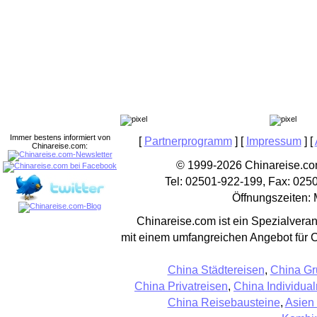
Immer bestens informiert von
[
Partnerprogramm
] [
Impressum
] [
Chinareise.com:
© 1999-2026 Chinareise.com
Tel: 02501-922-199, Fax: 025
Öffnungszeiten: 
Chinareise.com ist ein Spezialveran
mit einem umfangreichen Angebot für 
China Städtereisen
,
China Gr
China Privatreisen
,
China Individual
China Reisebausteine
,
Asien