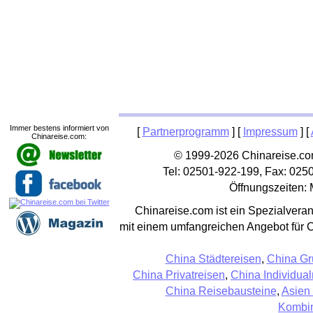
Immer bestens informiert von
[
Partnerprogramm
] [
Impressum
] [
Chinareise.com:
© 1999-2026 Chinareise.com
Tel: 02501-922-199, Fax: 025
Öffnungszeiten: 
Chinareise.com ist ein Spezialveran
mit einem umfangreichen Angebot für 
China Städtereisen
,
China Gr
China Privatreisen
,
China Individual
China Reisebausteine
,
Asien
Kombin