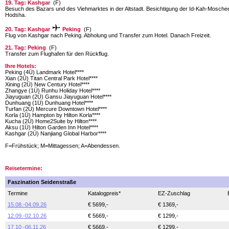
19. Tag: Kashgar
(F)
Besuch des Bazars und des Viehmarktes in der Altstadt. Besichtigung der Id-Kah-Mosch
Hodsha.
20. Tag: Kashgar
Peking
(F)
Flug von Kashgar nach Peking. Abholung und Transfer zum Hotel. Danach Freizeit.
21. Tag: Peking
(F)
Transfer zum Flughafen für den Rückflug.
Ihre Hotels:
Peking (4Ü) Landmark Hotel****
Xian (2Ü) Titan Central Park Hotel****
Xining (2Ü) New Century Hotel****
Zhangye (1Ü) Runhu Holiday Hotel****
Jiayuguan (2Ü) Gansu Jiayuguan Hotel****
Dunhuang (1Ü) Dunhuang Hotel****
Turfan (2Ü) Mercure Downtown Hotel****
Korla (1Ü) Hampton by Hilton Korla****
Kucha (2Ü) Home2Suite by Hilton****
Aksu (1Ü) Hilton Garden Inn Hotel****
Kashgar (2Ü) Nanjiang Global Harbor****
F=Frühstück; M=Mittagessen; A=Abendessen.
Reisetermine:
Faszination Seidenstraße
Termine
Katalogpreis*
EZ-Zuschlag
15.08.-04.09.26
€ 5699,-
€ 1369,-
12.09.-02.10.26
€ 5669,-
€ 1299,-
17.10.-06.11.26
€ 5669,-
€ 1299,-