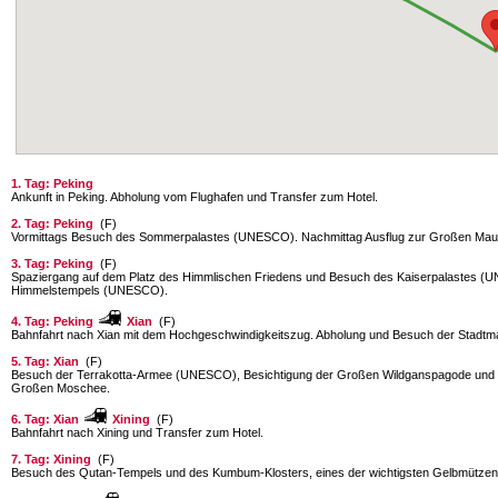
1. Tag: Peking
Ankunft in Peking. Abholung vom Flughafen und Transfer zum Hotel.
2. Tag: Peking
(F)
Vormittags Besuch des Sommerpalastes (UNESCO). Nachmittag Ausflug zur Großen Mau
3. Tag: Peking
(F)
Spaziergang auf dem Platz des Himmlischen Friedens und Besuch des Kaiserpalastes 
Himmelstempels (UNESCO).
4. Tag: Peking
Xian
(F)
Bahnfahrt nach Xian mit dem Hochgeschwindigkeitszug. Abholung und Besuch der Stadtm
5. Tag: Xian
(F)
Besuch der Terrakotta-Armee (UNESCO), Besichtigung der Großen Wildganspagode und B
Großen Moschee.
6. Tag: Xian
Xining
(F)
Bahnfahrt nach Xining und Transfer zum Hotel.
7. Tag: Xining
(F)
Besuch des Qutan-Tempels und des Kumbum-Klosters, eines der wichtigsten Gelbmützen-