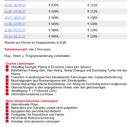
10.04.-30.04.27
€ 5299,-
€ 1129,-
15.05.-04.06.27
€ 5299,-
€ 1129,-
10.07.-30.07.27
€ 5699,-
€ 1369,-
14.08.-03.09.27
€ 5699,-
€ 1369,-
11.09.-01.10.27
€ 5669,-
€ 1299,-
16.10.-05.11.27
€ 5669,-
€ 1299,-
*Kosten pro Person im Doppelzimmer in EUR.
Teilnehmerzahl:
min 2 Personen.
Flug-, Hotel- u. Programmänderung vorbehalten.
Unsere Leistungen:
Inlandflug Kashgar-Peking in Economy-Class inkl. Steuern
Bahnfahrten Peking-Xian, Xian-Xining, Xining-Zhangye und Dunhuang-Turfan mit d
Klasse
Transfers in landestypischen klimatisierten Fahrzeugen inkl. Gepäckbeförderung
Besichtigungen laut Reiseprogramm inkl. Eintrittsgelder
Deutschsprachige örtliche Reiseleitung, von Xining bis Dunhuang jedoch englischsp
Übernachtungen in den angegebenen Hotels oder den gleichwertigen
Verpflegung: F = Frühstück (20x)
Informationsmaterial zur Reise
Nicht eingeschlossene Leistungen:
Internationale Flüge
Mahlzeiten und Getränke soweit nicht aufgeführt
Ausgaben des persönlichen Bedarfs
Trinkgelder für Reiseführer und Fahrer
Persönliche Reiseversicherung
Sonstige nicht genannte Leistungen