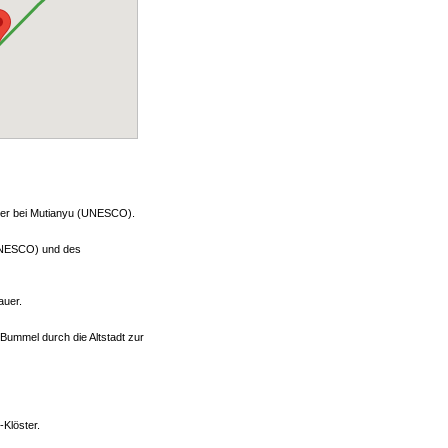
er bei Mutianyu (UNESCO).
(UNESCO) und des
auer.
ummel durch die Altstadt zur
Klöster.