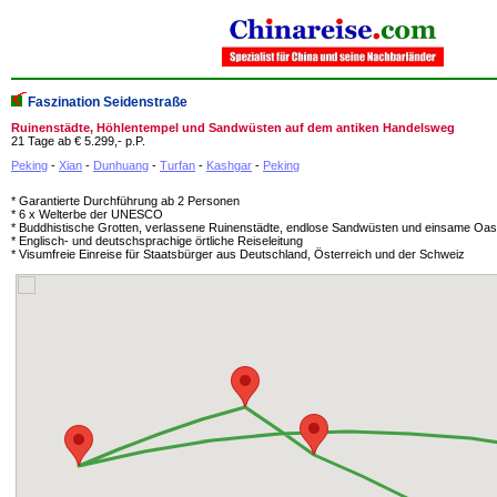
Faszination Seidenstraße
Ruinenstädte, Höhlentempel und Sandwüsten auf dem antiken Handelsweg
21 Tage ab € 5.299,- p.P.
Peking
-
Xian
-
Dunhuang
-
Turfan
-
Kashgar
-
Peking
* Garantierte Durchführung ab 2 Personen
* 6 x Welterbe der UNESCO
* Buddhistische Grotten, verlassene Ruinenstädte, endlose Sandwüsten und einsame Oa
* Englisch- und deutschsprachige örtliche Reiseleitung
* Visumfreie Einreise für Staatsbürger aus Deutschland, Österreich und der Schweiz