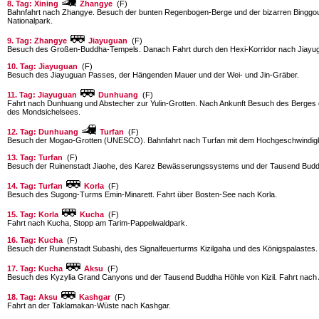
8. Tag: Xining
Zhangye
(F)
Bahnfahrt nach Zhangye. Besuch der bunten Regenbogen-Berge und der bizarren Binggo
Nationalpark.
9. Tag: Zhangye
Jiayuguan
(F)
Besuch des Großen-Buddha-Tempels. Danach Fahrt durch den Hexi-Korridor nach Jiayu
10. Tag: Jiayuguan
(F)
Besuch des Jiayuguan Passes, der Hängenden Mauer und der Wei- und Jin-Gräber.
11. Tag: Jiayuguan
Dunhuang
(F)
Fahrt nach Dunhuang und Abstecher zur Yulin-Grotten. Nach Ankunft Besuch des Berge
des Mondsichelsees.
12. Tag: Dunhuang
Turfan
(F)
Besuch der Mogao-Grotten (UNESCO). Bahnfahrt nach Turfan mit dem Hochgeschwindigk
13. Tag: Turfan
(F)
Besuch der Ruinenstadt Jiaohe, des Karez Bewässerungssystems und der Tausend Buddh
14. Tag: Turfan
Korla
(F)
Besuch des Sugong-Turms Emin-Minarett. Fahrt über Bosten-See nach Korla.
15. Tag: Korla
Kucha
(F)
Fahrt nach Kucha, Stopp am Tarim-Pappelwaldpark.
16. Tag: Kucha
(F)
Besuch der Ruinenstadt Subashi, des Signalfeuerturms Kizilgaha und des Königspalastes.
17. Tag: Kucha
Aksu
(F)
Besuch des Kyzylia Grand Canyons und der Tausend Buddha Höhle von Kizil. Fahrt nach
18. Tag: Aksu
Kashgar
(F)
Fahrt an der Taklamakan-Wüste nach Kashgar.