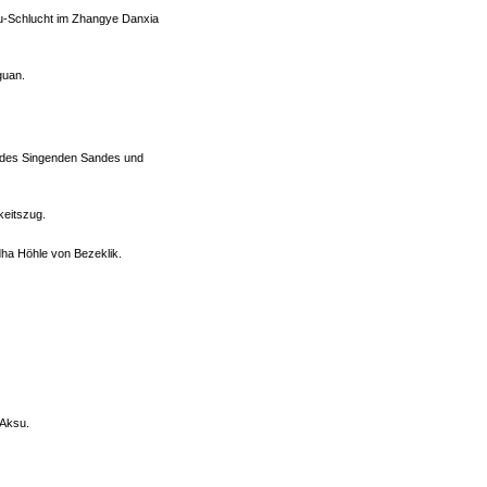
u-Schlucht im Zhangye Danxia
guan.
s des Singenden Sandes und
eitszug.
a Höhle von Bezeklik.
 Aksu.