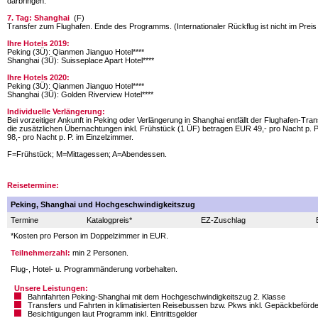
darbringen.
7. Tag: Shanghai
(F)
Transfer zum Flughafen. Ende des Programms. (Internationaler Rückflug ist nicht im Preis
Ihre Hotels 2019:
Peking (3Ü): Qianmen Jianguo Hotel****
Shanghai (3Ü): Suisseplace Apart Hotel****
Ihre Hotels 2020:
Peking (3Ü): Qianmen Jianguo Hotel****
Shanghai (3Ü): Golden Riverview Hotel****
Individuelle Verlängerung:
Bei vorzeitiger Ankunft in Peking oder Verlängerung in Shanghai entfällt der Flughafen-Tran
die zusätzlichen Übernachtungen inkl. Frühstück (1 ÜF) betragen EUR 49,- pro Nacht p.
98,- pro Nacht p. P. im Einzelzimmer.
F=Frühstück; M=Mittagessen; A=Abendessen.
Reisetermine:
Peking, Shanghai und Hochgeschwindigkeitszug
Termine
Katalogpreis*
EZ-Zuschlag
*Kosten pro Person im Doppelzimmer in EUR.
Teilnehmerzahl:
min 2 Personen.
Flug-, Hotel- u. Programmänderung vorbehalten.
Unsere Leistungen:
Bahnfahrten Peking-Shanghai mit dem Hochgeschwindigkeitszug 2. Klasse
Transfers und Fahrten in klimatisierten Reisebussen bzw. Pkws inkl. Gepäckbeförd
Besichtigungen laut Programm inkl. Eintrittsgelder