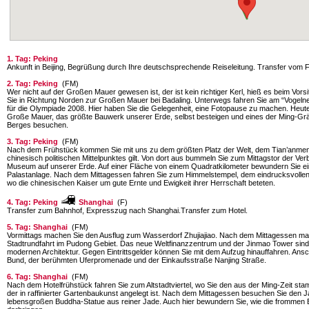
1. Tag: Peking
Ankunft in Beijing, Begrüßung durch Ihre deutschsprechende Reiseleitung. Transfer vom 
2. Tag: Peking
(FM)
Wer nicht auf der Großen Mauer gewesen ist, der ist kein richtiger Kerl, hieß es beim Vo
Sie in Richtung Norden zur Großen Mauer bei Badaling. Unterwegs fahren Sie am “Vogelne
für die Olympiade 2008. Hier haben Sie die Gelegenheit, eine Fotopause zu machen. Heut
Große Mauer, das größte Bauwerk unserer Erde, selbst besteigen und eines der Ming-G
Berges besuchen.
3. Tag: Peking
(FM)
Nach dem Frühstück kommen Sie mit uns zu dem größten Platz der Welt, dem Tian’anmen 
chinesisch politischen Mittelpunktes gilt. Von dort aus bummeln Sie zum Mittagstor der Ver
Museum auf unserer Erde. Auf einer Fläche von einem Quadratkilometer bewundern Sie ei
Palastanlage. Nach dem Mittagessen fahren Sie zum Himmelstempel, dem eindrucksvollen
wo die chinesischen Kaiser um gute Ernte und Ewigkeit ihrer Herrschaft beteten.
4. Tag: Peking
Shanghai
(F)
Transfer zum Bahnhof, Expresszug nach Shanghai.Transfer zum Hotel.
5. Tag: Shanghai
(FM)
Vormittags machen Sie den Ausflug zum Wasserdorf Zhujiajiao. Nach dem Mittagessen mac
Stadtrundfahrt im Pudong Gebiet. Das neue Weltfinanzzentrum und der Jinmao Tower sin
modernen Architektur. Gegen Eintrittsgelder können Sie mit dem Aufzug hinauffahren. An
Bund, der berühmten Uferpromenade und der Einkaufsstraße Nanjing Straße.
6. Tag: Shanghai
(FM)
Nach dem Hotelfrühstück fahren Sie zum Altstadtviertel, wo Sie den aus der Ming-Zeit 
der in raffinierter Gartenbaukunst angelegt ist. Nach dem Mittagessen besuchen Sie den
lebensgroßen Buddha-Statue aus reiner Jade. Auch hier bewundern Sie, wie die frommen