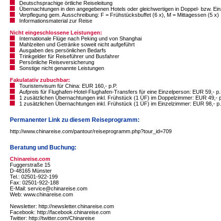
Deutschsprachige örtliche Reiseleitung
Übernachtungen in den angegebenen Hotels oder gleichwertigen in Doppel- bzw. Ei
Verpflegung gem. Ausschreibung: F = Frühstücksbuffet (6 x), M = Mittagessen (5 x)
Informationsmaterial zur Reise
Nicht eingeschlossene Leistungen:
Internationale Flüge nach Peking und von Shanghai
Mahlzeiten und Getränke soweit nicht aufgeführt
Ausgaben des persönlichen Bedarfs
Trinkgelder für Reiseführer und Busfahrer
Persönliche Reiseversicherung
Sonstige nicht genannte Leistungen
Fakulatativ zubuchbar:
Touristenvisum für China: EUR 160,- p.P.
Aufpreis für Flughafen-Hotel-Flughafen-Transfers für eine Einzelperson: EUR 59,- p.
1 zusätzlichen Übernachtungen inkl. Frühstück (1 ÜF) im Doppelzimmer: EUR 49,- p
1 zusätzlichen Übernachtungen inkl. Frühstück (1 ÜF) im Einzelzimmer: EUR 98,- p.
Permanenter Link zu diesem Reiseprogramm:
http://www.chinareise.com/pantour/reiseprogramm.php?tour_id=709
Beratung und Buchung:
Chinareise.com
Fuggerstraße 15
D-48165 Münster
Tel.: 02501-922-199
Fax: 02501-922-188
E-Mail: service@chinareise.com
Web: www.chinareise.com
Newsletter: http://newsletter.chinareise.com
Facebook: http://facebook.chinareise.com
Twitter: http://twitter.com/Chinareise