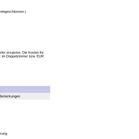
 eingeschlossen.)
sfer ersatzlos. Die Kosten für
 P. im Doppelzimmer bzw. EUR
Bemerkungen
erung