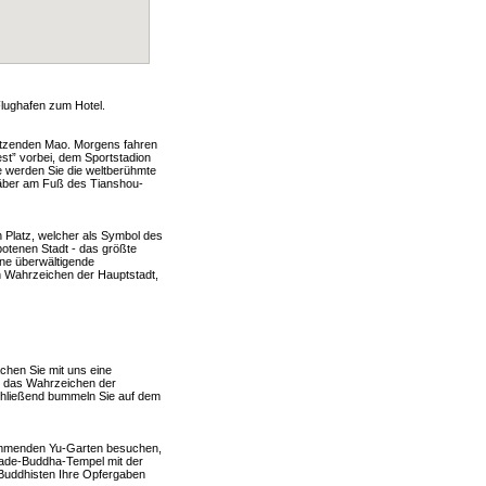
Flughafen zum Hotel.
rsitzenden Mao. Morgens fahren
st” vorbei, dem Sportstadion
e werden Sie die weltberühmte
räber am Fuß des Tianshou-
Platz, welcher als Symbol des
botenen Stadt - das größte
ne überwältigende
 Wahrzeichen der Hauptstadt,
hen Sie mit uns eine
d das Wahrzeichen der
schließend bummeln Sie auf dem
stammenden Yu-Garten besuchen,
 Jade-Buddha-Tempel mit der
 Buddhisten Ihre Opfergaben