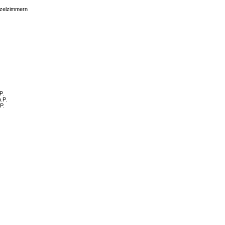
nzelzimmern
P.
.P.
P.