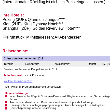
(Internationaler Rückflug ist nicht im Preis eingeschlossen.)
Ihre Hotels:
Peking (3ÜF): Qianmen Jianguo****
Xian (2ÜF): King Dynasty Hotel****
Shanghai (2ÜF): Golden Riverview Hotel****
F=Frühstück; M=Mittagessen; A=Abendessen.
Reisetermine:
China zum Kennenlernen 2012
Termine
Reisepreis*
Katalogpreis*
Rabatt
EZ-Zu
*Kosten pro Person im Doppelzimmer in EUR.
Teilnehmerzahl:
min 2 Personen.
Weitere Termine in 2013
Flug-, Hotel- u. Programmänderung vorbehalten.
Unsere Leistungen:
Innerchinesische Flüge in Economy-Klasse inkl. Flughafensteuern und Sicherheitsg
Person
Transfers in klimatisierten Reisebussen inklusive Gepäckbeförderung
Umfangreiches Besichtigungsprogramm gem. Ausschreibung inkl. Eintrittsgelder
Deutschsprachige örtliche Reiseleitung