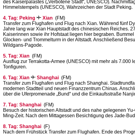
des Kaiserpalastes („Verbotene Stadt“, UNESCO). Nachmitta
Himmelstempels (UNESCO), Wahrzeichen der Stadt Peking.
4. Tag: Peking
Xian
(FM)
Transfer zum Flughafen und Flug nach Xian. Während fünf Dy
Jahre lang war Xian Hauptstadt des chinesischen Reiches. 2
Kaiserinnen sowie ihr Hofstaat liegen hier begraben. Bummel 
Glocken- und Trommelturm in der Altstadt. Anschließend Bes
Wildgans-Pagode.
5. Tag: Xian
(FM)
Ausflug zur Terrakotta-Armee (UNESCO) mit mehr als 7.000 
Tonfiguren.
6. Tag: Xian
Shanghai
(FM)
Transfer zum Flughafen und Flug nach Shanghai. Stadtrundfa
modernen Stadtteil und neuen Finanzzentrum Chinas. Ansch
über die Uferpromenade „Bund“ und die Einkaufsstraße Nanji
7. Tag: Shanghai
(FM)
Besuch der historischen Altstadt und des nahe gelegenen Yu-
Ming-Zeit. Nach dem Mittagessen Besichtigung des Jade-Bu
8. Tag: Shanghai
(F)
Nach dem Frühstück Transfer zum Flughafen. Ende des Pro