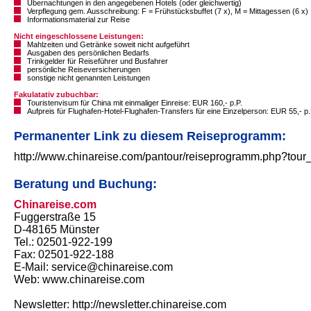
Übernachtungen in den angegebenen Hotels (oder gleichwertig)
Verpflegung gem. Ausschreibung: F = Frühstücksbuffet (7 x), M = Mittagessen (6 x)
Informationsmaterial zur Reise
Nicht eingeschlossene Leistungen:
Mahlzeiten und Getränke soweit nicht aufgeführt
Ausgaben des persönlichen Bedarfs
Trinkgelder für Reiseführer und Busfahrer
persönliche Reiseversicherungen
sonstige nicht genannten Leistungen
Fakulatativ zubuchbar:
Touristenvisum für China mit einmaliger Einreise: EUR 160,- p.P.
Aufpreis für Flughafen-Hotel-Flughafen-Transfers für eine Einzelperson: EUR 55,- p.
Permanenter Link zu diesem Reiseprogramm:
http://www.chinareise.com/pantour/reiseprogramm.php?tour
Beratung und Buchung:
Chinareise.com
Fuggerstraße 15
D-48165 Münster
Tel.: 02501-922-199
Fax: 02501-922-188
E-Mail: service@chinareise.com
Web: www.chinareise.com
Newsletter: http://newsletter.chinareise.com